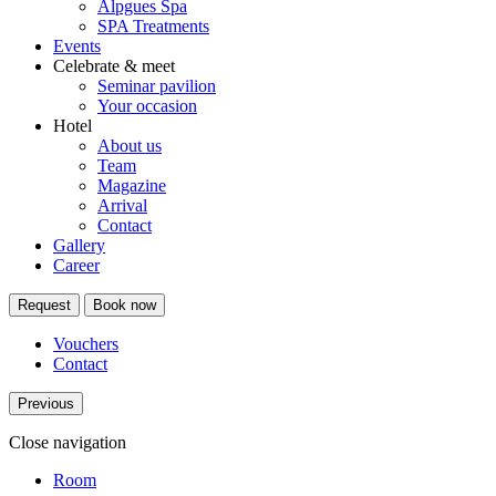
Alpgues Spa
SPA Treatments
Events
Celebrate & meet
Seminar pavilion
Your occasion
Hotel
About us
Team
Magazine
Arrival
Contact
Gallery
Career
Request
Book now
Vouchers
Contact
Previous
Close navigation
Room