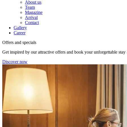
About us
Team
Magazine
Arrival
Contact
Gallery
Career
Offers and specials
Get inspired by our attractive offers and book your unforgettable stay
Discover now