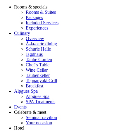
Rooms & specials
Rooms & Suites
Packages
Included Services
Experiences
Culinary
Overview
À-la-carte dining
Schurle Halle
Jagdhaus
Taube Garden
Chef’s Table
Wine Cellar
Taubenkeller
Teppanyaki Grill
Breakfast
Alpgues Spa
Alpgues Spa
SPA Treatments
Events
Celebrate & meet
Seminar pavilion
Your occasion
Hotel