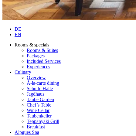
DE
EN
Rooms & specials
Rooms & Suites
Packages
Included Services
Experiences
Culinary
Overview
À-la-carte dining
Schurle Halle
Jagdhaus
Taube Garden
Chef’s Table
Wine Cellar
Taubenkeller
Teppanyaki Grill
Breakfast
Alpgues Spa