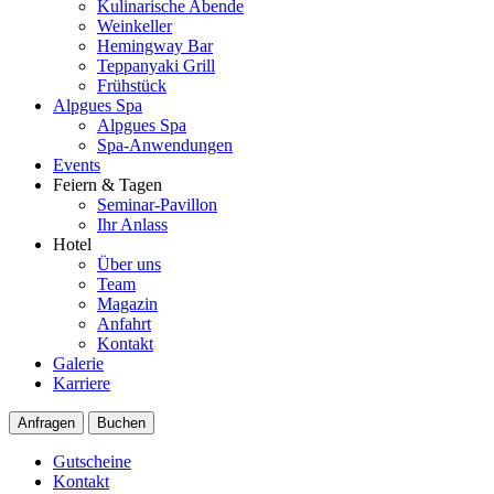
Kulinarische Abende
Weinkeller
Hemingway Bar
Teppanyaki Grill
Frühstück
Alpgues Spa
Alpgues Spa
Spa-Anwendungen
Events
Feiern & Tagen
Seminar-Pavillon
Ihr Anlass
Hotel
Über uns
Team
Magazin
Anfahrt
Kontakt
Galerie
Karriere
Anfragen
Buchen
Gutscheine
Kontakt