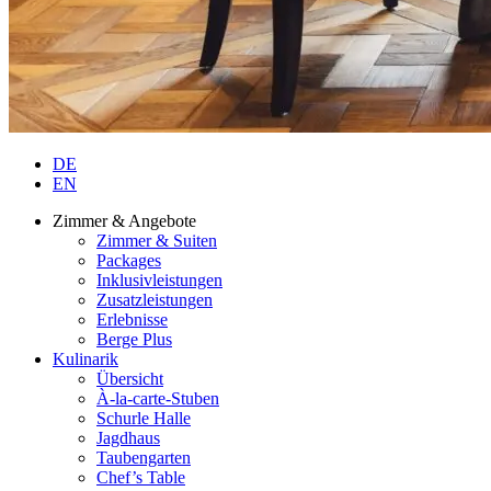
DE
EN
Zimmer & Angebote
Zimmer & Suiten
Packages
Inklusivleistungen
Zusatzleistungen
Erlebnisse
Berge Plus
Kulinarik
Übersicht
À-la-carte-Stuben
Schurle Halle
Jagdhaus
Taubengarten
Chef’s Table