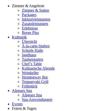
Zimmer & Angebote
Zimmer & Suiten
Packages
Inklusivleistungen
Zusatzleistungen
Erlebnisse
Berge Plus
Kulinarik
Übersicht
À-la-carte-Stuben
Schurle Halle
Jagdhaus
Taubengarten
Chef’s Table
Kulinarische Abende
Weinkeller
Hemingway Bar
Teppanyaki Grill
Frühstück
Alpgues Spa
Alpgues Spa
Spa-Anwendungen
Events
Feiern & Tagen