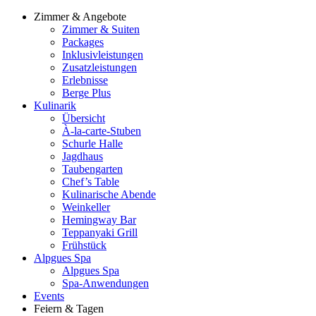
Zimmer & Angebote
Zimmer & Suiten
Packages
Inklusivleistungen
Zusatzleistungen
Erlebnisse
Berge Plus
Kulinarik
Übersicht
À-la-carte-Stuben
Schurle Halle
Jagdhaus
Taubengarten
Chef’s Table
Kulinarische Abende
Weinkeller
Hemingway Bar
Teppanyaki Grill
Frühstück
Alpgues Spa
Alpgues Spa
Spa-Anwendungen
Events
Feiern & Tagen