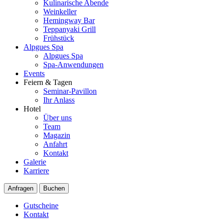
Kulinarische Abende
Weinkeller
Hemingway Bar
Teppanyaki Grill
Frühstück
Alpgues Spa
Alpgues Spa
Spa-Anwendungen
Events
Feiern & Tagen
Seminar-Pavillon
Ihr Anlass
Hotel
Über uns
Team
Magazin
Anfahrt
Kontakt
Galerie
Karriere
Anfragen
Buchen
Gutscheine
Kontakt