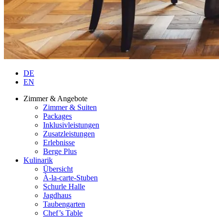
DE
EN
Zimmer & Angebote
Zimmer & Suiten
Packages
Inklusivleistungen
Zusatzleistungen
Erlebnisse
Berge Plus
Kulinarik
Übersicht
À-la-carte-Stuben
Schurle Halle
Jagdhaus
Taubengarten
Chef’s Table