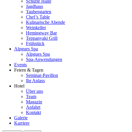
Schurle Halle
Jagdhaus
Taubengarten
Chef’s Table
Kulinarische Abende
Weinkeller
Hemingway Bar
Teppanyaki Grill
Frühstück
Alpgues Spa
Alpgues Spa
Spa-Anwendungen
Events
Feiern & Tagen
Seminar-Pavillon
Ihr Anlass
Hotel
Über uns
Team
Magazin
Anfahrt
Kontakt
Galerie
Karriere