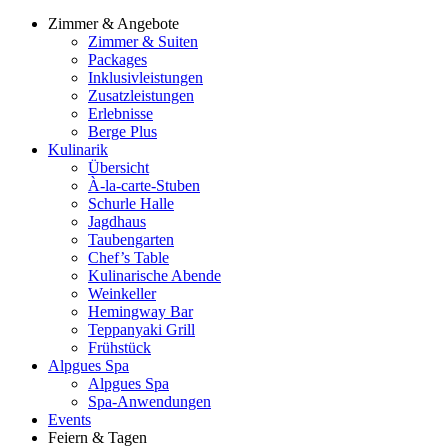
Zimmer & Angebote
Zimmer & Suiten
Packages
Inklusivleistungen
Zusatzleistungen
Erlebnisse
Berge Plus
Kulinarik
Übersicht
À-la-carte-Stuben
Schurle Halle
Jagdhaus
Taubengarten
Chef’s Table
Kulinarische Abende
Weinkeller
Hemingway Bar
Teppanyaki Grill
Frühstück
Alpgues Spa
Alpgues Spa
Spa-Anwendungen
Events
Feiern & Tagen