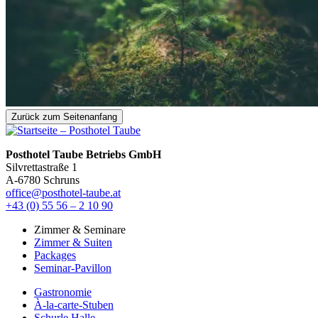
Zurück zum Seitenanfang
Posthotel Taube Betriebs GmbH
Silvrettastraße 1
A-6780 Schruns
office@posthotel-taube.at
+43 (0) 55 56 – 2 10 90
Zimmer & Seminare
Zimmer & Suiten
Packages
Seminar-Pavillon
Gastronomie
À-la-carte-Stuben
Schurle Halle