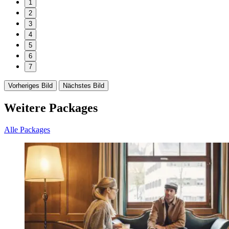
1
2
3
4
5
6
7
Vorheriges Bild
Nächstes Bild
Weitere Packages
Alle Packages