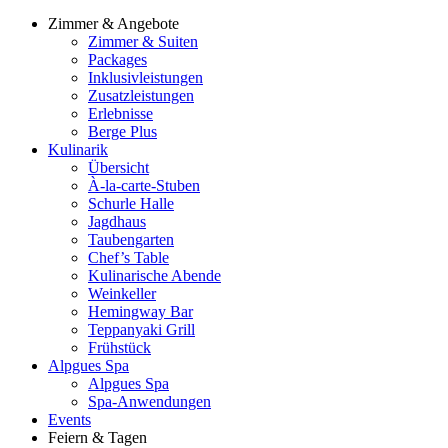
Zimmer & Angebote
Zimmer & Suiten
Packages
Inklusivleistungen
Zusatzleistungen
Erlebnisse
Berge Plus
Kulinarik
Übersicht
À-la-carte-Stuben
Schurle Halle
Jagdhaus
Taubengarten
Chef’s Table
Kulinarische Abende
Weinkeller
Hemingway Bar
Teppanyaki Grill
Frühstück
Alpgues Spa
Alpgues Spa
Spa-Anwendungen
Events
Feiern & Tagen