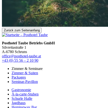
Zurück zum Seitenanfang
Posthotel Taube Betriebs GmbH
Silvrettastraße 1
A-6780 Schruns
office@posthotel-taube.at
+43 (0) 55 56 – 2 10 90
Zimmer & Seminare
Zimmer & Suiten
Packages
Seminar-Pavillon
Gastronomie
À-la-carte-Stuben
Schurle Halle
Jagdhaus
Hemingway Bar