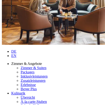
DE
EN
Zimmer & Angebote
Zimmer & Suiten
Packages
Inklusivleistungen
Zusatzleistungen
Erlebnisse
Berge Plus
Kulinarik
Übersicht
À-la-carte-Stuben