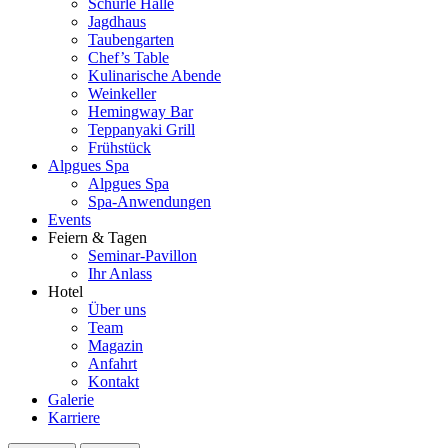
Schurle Halle
Jagdhaus
Taubengarten
Chef’s Table
Kulinarische Abende
Weinkeller
Hemingway Bar
Teppanyaki Grill
Frühstück
Alpgues Spa
Alpgues Spa
Spa-Anwendungen
Events
Feiern & Tagen
Seminar-Pavillon
Ihr Anlass
Hotel
Über uns
Team
Magazin
Anfahrt
Kontakt
Galerie
Karriere