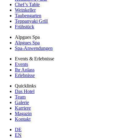
Chef’s Table
Weinkeller
Taubengarten
Teppanyaki Grill
Frühstück
Alpgues Spa
Alpgues Spa
Spa-Anwendungen
Events & Erlebnisse
Events
Ihr Anlass
Erlebnisse
Quicklinks
Das Hotel
Team
Galerie
Karriere
Magazin
Kontakt
DE
EN