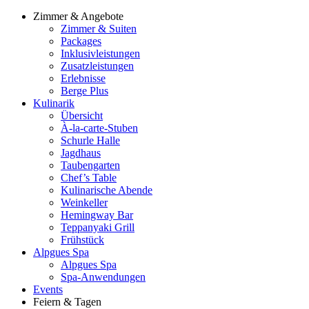
Zimmer & Angebote
Zimmer & Suiten
Packages
Inklusivleistungen
Zusatzleistungen
Erlebnisse
Berge Plus
Kulinarik
Übersicht
À-la-carte-Stuben
Schurle Halle
Jagdhaus
Taubengarten
Chef’s Table
Kulinarische Abende
Weinkeller
Hemingway Bar
Teppanyaki Grill
Frühstück
Alpgues Spa
Alpgues Spa
Spa-Anwendungen
Events
Feiern & Tagen