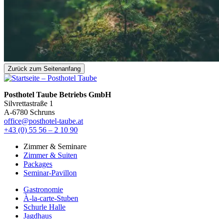
Zurück zum Seitenanfang
Posthotel Taube Betriebs GmbH
Silvrettastraße 1
A-6780 Schruns
office@posthotel-taube.at
+43 (0) 55 56 – 2 10 90
Zimmer & Seminare
Zimmer & Suiten
Packages
Seminar-Pavillon
Gastronomie
À-la-carte-Stuben
Schurle Halle
Jagdhaus