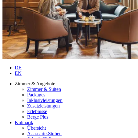
DE
EN
Zimmer & Angebote
Zimmer & Suiten
Packages
Inklusivleistungen
Zusatzleistungen
Erlebnisse
Berge Plus
Kulinarik
Übersicht
À-la-carte-Stuben