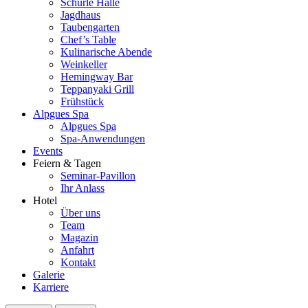
Schurle Halle
Jagdhaus
Taubengarten
Chef’s Table
Kulinarische Abende
Weinkeller
Hemingway Bar
Teppanyaki Grill
Frühstück
Alpgues Spa
Alpgues Spa
Spa-Anwendungen
Events
Feiern & Tagen
Seminar-Pavillon
Ihr Anlass
Hotel
Über uns
Team
Magazin
Anfahrt
Kontakt
Galerie
Karriere